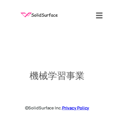
内
容
☰
を
ス
キ
ッ
プ
機械学習事業
©SolidSurface Inc.
Privacy Policy