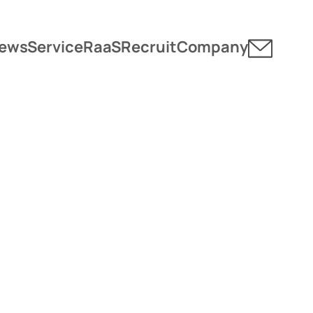
ews
Service
RaaS
Recruit
Company