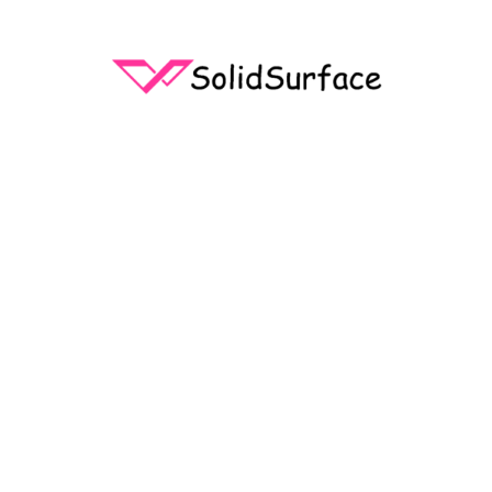
内
容
を
ス
キ
ッ
プ