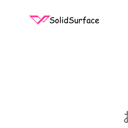
内
容
を
ス
キ
ッ
プ