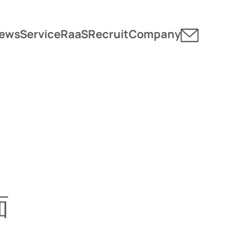
ews
Service
RaaS
Recruit
Company
面